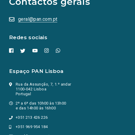
Contactos gerais
redes
sociais
abrem
numa
geral@pan.com.pt
nova
aba.)
Redes sociais
Espaço PAN Lisboa
Rua da Assunção, 7, 1.º andar
1100-042 Lisboa
Portugal
2ª a 6ª das 10h00 às 13h00
e das 14h00 às 16h00
+351 213 426 226
+351 969 954 184