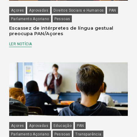
Açores
Aprovadas
Direitos Sociais e Humanos
PAN
Parlamento Açoriano
Pessoas
Escassez de intérpretes de língua gestual
preocupa PAN/Açores
LER NOTÍCIA
Açores
Aprovadas
Educação
PAN
Parlamento Açoriano
Pessoas
Transparência