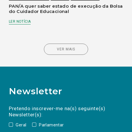
PAN/A quer saber estado de execução da Bolsa
do Cuidador Educacional
LER NOTÍCIA
VER MAIS
Newsletter
Preencha os campos abaixo para subscrever
Nome
Apelido
E-
mail
a(s) newsletter(s).
Pretendo inscrever-me na(s) seguinte(s)
Newsletter(s):
Geral
Parlamentar