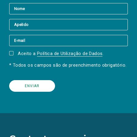
Aceito a
Política de Utilização de Dados
.
* Todos os campos são de preenchimento obrigatório.
(Os
links
para
as