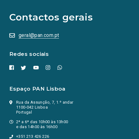
para
as
Contactos gerais
redes
sociais
abrem
numa
geral@pan.com.pt
nova
aba.)
Redes sociais
Espaço PAN Lisboa
Rua da Assunção, 7, 1.º andar
1100-042 Lisboa
Portugal
2ª a 6ª das 10h00 às 13h00
e das 14h00 às 16h00
+351 213 426 226