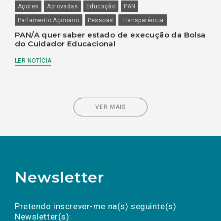
Açores
Aprovadas
Educação
PAN
Parlamento Açoriano
Pessoas
Transparência
PAN/A quer saber estado de execução da Bolsa
do Cuidador Educacional
LER NOTÍCIA
VER MAIS
Newsletter
Preencha os campos abaixo para subscrever
Nome
Apelido
E-
mail
a(s) newsletter(s).
Pretendo inscrever-me na(s) seguinte(s)
Newsletter(s):