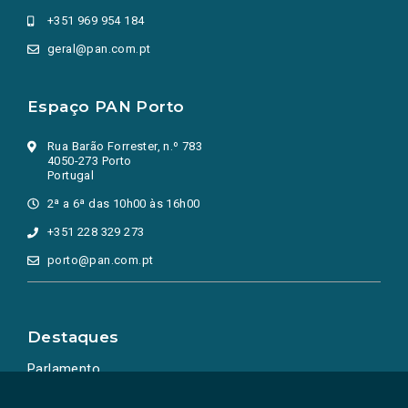
+351 969 954 184
geral@pan.com.pt
Espaço PAN Porto
Rua Barão Forrester, n.º 783
4050-273 Porto
Portugal
2ª a 6ª das 10h00 às 16h00
+351 228 329 273
porto@pan.com.pt
Destaques
Parlamento
Ação Política