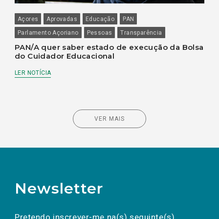
Açores
Aprovadas
Educação
PAN
Parlamento Açoriano
Pessoas
Transparência
PAN/A quer saber estado de execução da Bolsa
do Cuidador Educacional
LER NOTÍCIA
VER MAIS
Newsletter
Preencha os campos abaixo para subscrever
Nome
Apelido
E-
mail
a(s) newsletter(s).
Pretendo inscrever-me na(s) seguinte(s)