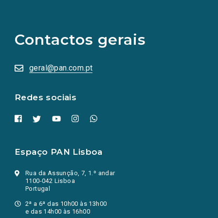
(Os
links
para
as
Contactos gerais
redes
sociais
abrem
numa
geral@pan.com.pt
nova
aba.)
Redes sociais
Espaço PAN Lisboa
Rua da Assunção, 7, 1.º andar
1100-042 Lisboa
Portugal
2ª a 6ª das 10h00 às 13h00
e das 14h00 às 16h00