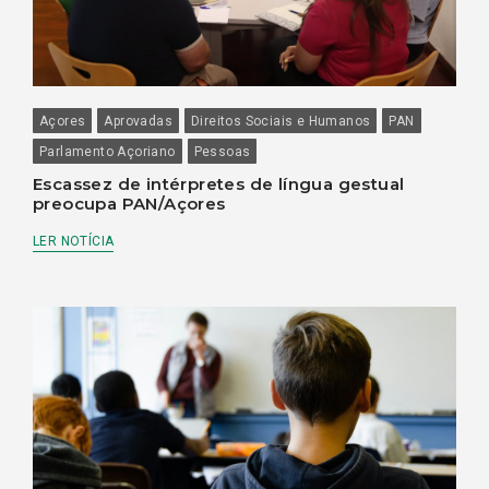
Açores
Aprovadas
Direitos Sociais e Humanos
PAN
Parlamento Açoriano
Pessoas
Escassez de intérpretes de língua gestual
preocupa PAN/Açores
LER NOTÍCIA