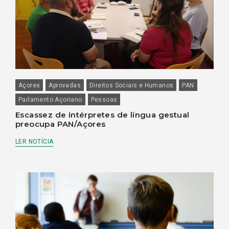
Açores
Aprovadas
Direitos Sociais e Humanos
PAN
Parlamento Açoriano
Pessoas
Escassez de intérpretes de língua gestual
preocupa PAN/Açores
LER NOTÍCIA