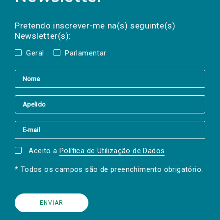
Preencha os campos abaixo para subscrever
Nome
Apelido
E-
mail
a(s) newsletter(s).
Pretendo inscrever-me na(s) seguinte(s)
Newsletter(s):
Geral
Parlamentar
Aceito a
Política de Utilização de Dados
.
* Todos os campos são de preenchimento obrigatório.