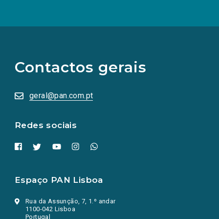
(Os
links
para
as
Contactos gerais
redes
sociais
abrem
numa
geral@pan.com.pt
nova
aba.)
Redes sociais
Espaço PAN Lisboa
Rua da Assunção, 7, 1.º andar
1100-042 Lisboa
Portugal