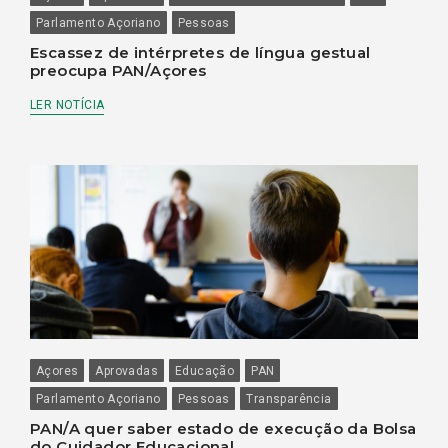
Parlamento Açoriano
Pessoas
Escassez de intérpretes de língua gestual
preocupa PAN/Açores
LER NOTÍCIA
Açores
Aprovadas
Educação
PAN
Parlamento Açoriano
Pessoas
Transparência
PAN/A quer saber estado de execução da Bolsa
do Cuidador Educacional