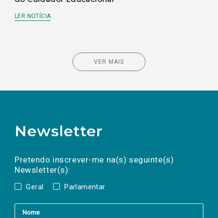
LER NOTÍCIA
VER MAIS
Newsletter
Preencha os campos abaixo para subscrever
Nome
Apelido
E-
mail
a(s) newsletter(s).
Pretendo inscrever-me na(s) seguinte(s)
Newsletter(s):
Geral
Parlamentar