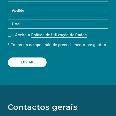
Aceito a
Política de Utilização de Dados
.
* Todos os campos são de preenchimento obrigatório.
(Os
links
para
as
Contactos gerais
redes
sociais
abrem