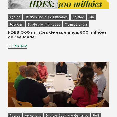
Açores
Direitos Sociais e Humanos
Opinião
PAN
Pessoas
Saúde e Alimentação
Transparência
HDES: 300 milhões de esperança, 600 milhões
de realidade
LER NOTÍCIA
Açores
Aprovadas
Direitos Sociais e Humanos
PAN