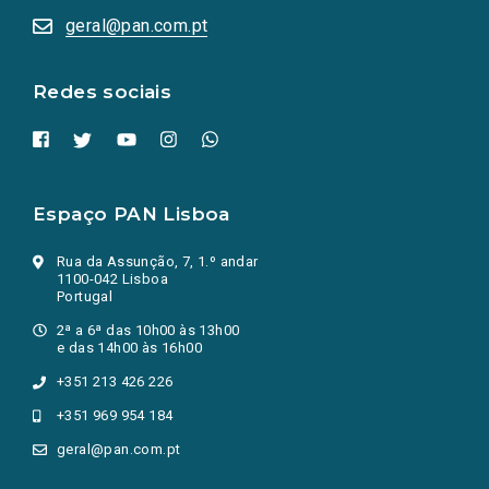
numa
geral@pan.com.pt
nova
aba.)
Redes sociais
Espaço PAN Lisboa
Rua da Assunção, 7, 1.º andar
1100-042 Lisboa
Portugal
2ª a 6ª das 10h00 às 13h00
e das 14h00 às 16h00
+351 213 426 226
+351 969 954 184
geral@pan.com.pt