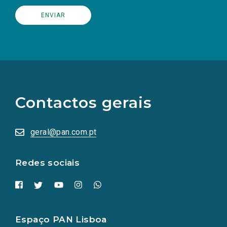
(Os
links
para
as
Contactos gerais
redes
sociais
abrem
numa
geral@pan.com.pt
nova
aba.)
Redes sociais
Espaço PAN Lisboa