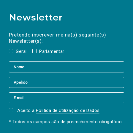
Newsletter
Preencha os campos abaixo para subscrever
Nome
Apelido
E-
mail
a(s) newsletter(s).
Pretendo inscrever-me na(s) seguinte(s)
Newsletter(s):
Geral
Parlamentar
Aceito a
Política de Utilização de Dados
.
* Todos os campos são de preenchimento obrigatório.