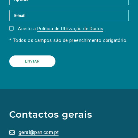
Aceito a
Política de Utilização de Dados
.
* Todos os campos são de preenchimento obrigatório.
(Os
links
para
as
Contactos gerais
redes
sociais
abrem
numa
geral@pan.com.pt
nova