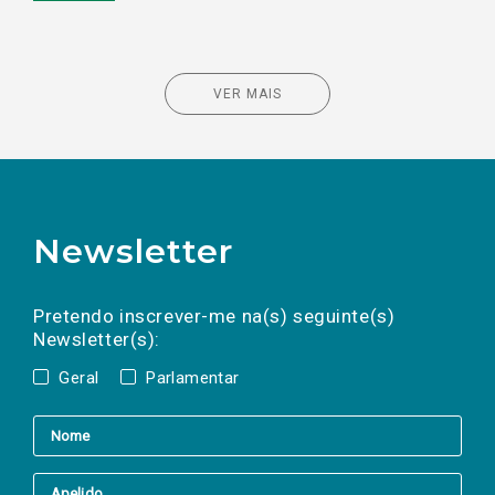
VER MAIS
Newsletter
Preencha os campos abaixo para subscrever
Nome
Apelido
E-
mail
a(s) newsletter(s).
Pretendo inscrever-me na(s) seguinte(s)
Newsletter(s):
Geral
Parlamentar