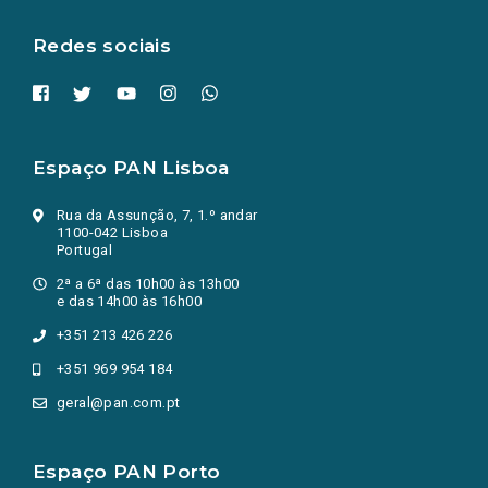
aba.)
Redes sociais
Espaço PAN Lisboa
Rua da Assunção, 7, 1.º andar
1100-042 Lisboa
Portugal
2ª a 6ª das 10h00 às 13h00
e das 14h00 às 16h00
+351 213 426 226
+351 969 954 184
geral@pan.com.pt
Espaço PAN Porto