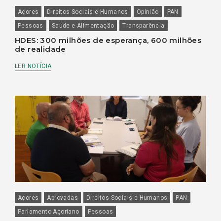
Açores
Direitos Sociais e Humanos
Opinião
PAN
Pessoas
Saúde e Alimentação
Transparência
HDES: 300 milhões de esperança, 600 milhões
de realidade
LER NOTÍCIA
Açores
Aprovadas
Direitos Sociais e Humanos
PAN
Parlamento Açoriano
Pessoas