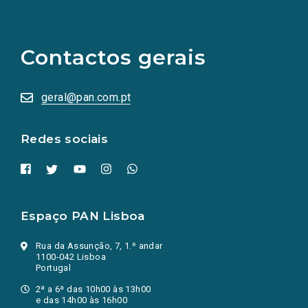
(Os
links
para
as
Contactos gerais
redes
sociais
abrem
numa
geral@pan.com.pt
nova
aba.)
Redes sociais
Espaço PAN Lisboa
Rua da Assunção, 7, 1.º andar
1100-042 Lisboa
Portugal
2ª a 6ª das 10h00 às 13h00
e das 14h00 às 16h00