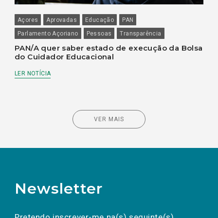
Açores
Aprovadas
Educação
PAN
Parlamento Açoriano
Pessoas
Transparência
PAN/A quer saber estado de execução da Bolsa
do Cuidador Educacional
LER NOTÍCIA
VER MAIS
Newsletter
Preencha os campos abaixo para subscrever
Nome
Apelido
E-
mail
a(s) newsletter(s).
Pretendo inscrever-me na(s) seguinte(s)