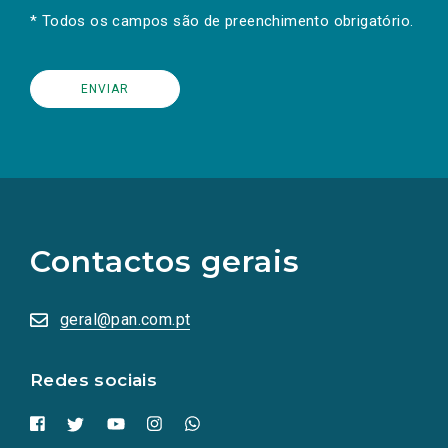
* Todos os campos são de preenchimento obrigatório.
(Os
links
para
as
Contactos gerais
redes
sociais
abrem
numa
geral@pan.com.pt
nova
aba.)
Redes sociais