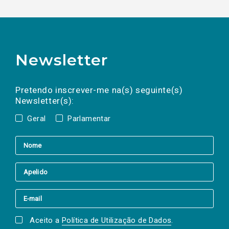
Newsletter
Preencha os campos abaixo para subscrever
Nome
Apelido
E-
mail
a(s) newsletter(s).
Pretendo inscrever-me na(s) seguinte(s)
Newsletter(s):
Geral
Parlamentar
Aceito a
Política de Utilização de Dados
.