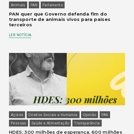
Animais
PAN
Parlamento
PAN quer que Governo defenda fim do
transporte de animais vivos para países
terceiros
LER NOTÍCIA
Açores
Direitos Sociais e Humanos
Opinião
PAN
Pessoas
Saúde e Alimentação
Transparência
HDES: 300 milhões de esperança, 600 milhões