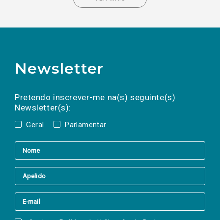
Newsletter
Preencha os campos abaixo para subscrever
Nome
Apelido
E-
mail
a(s) newsletter(s).
Pretendo inscrever-me na(s) seguinte(s)
Newsletter(s):
Geral
Parlamentar