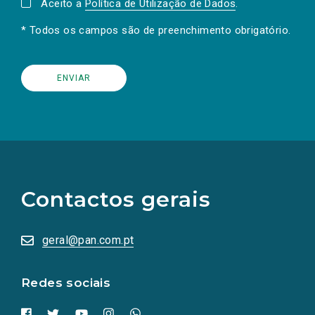
Aceito a
Política de Utilização de Dados
.
* Todos os campos são de preenchimento obrigatório.
(Os
links
para
as
Contactos gerais
redes
sociais
abrem
numa
geral@pan.com.pt
nova
aba.)
Redes sociais