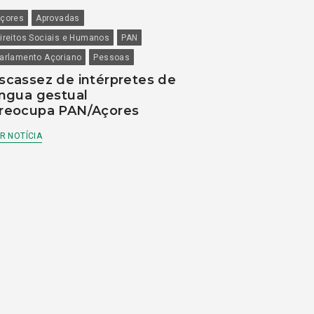
çores
Aprovadas
ireitos Sociais e Humanos
PAN
arlamento Açoriano
Pessoas
scassez de intérpretes de
íngua gestual
reocupa PAN/Açores
R NOTÍCIA