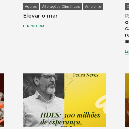
Açores
Alterações Climáticas
Ambiente
C
Elevar o mar
P
o
LER NOTÍCIA
c
r
a
LE