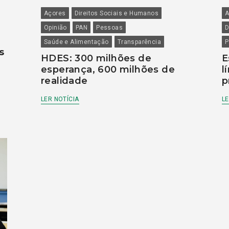
Açores
Direitos Sociais e Humanos
A
Opinião
PAN
Pessoas
D
Saúde e Alimentação
Transparência
P
s
HDES: 300 milhões de
E
esperança, 600 milhões de
l
realidade
p
LER NOTÍCIA
LE