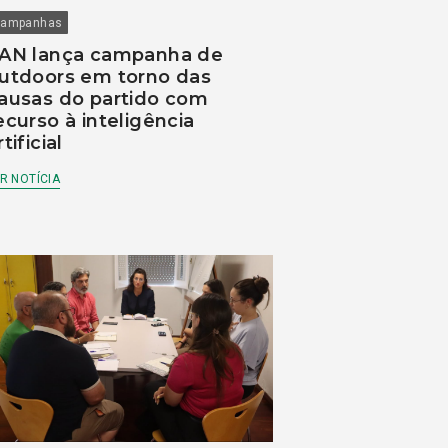
ampanhas
AN lança campanha de
utdoors em torno das
ausas do partido com
ecurso à inteligência
rtificial
R NOTÍCIA