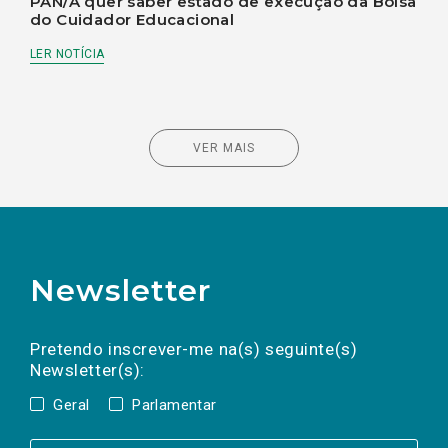
PAN/A quer saber estado de execução da Bolsa
do Cuidador Educacional
LER NOTÍCIA
VER MAIS
Newsletter
Preencha os campos abaixo para subscrever
Nome
Apelido
E-
mail
a(s) newsletter(s).
Pretendo inscrever-me na(s) seguinte(s)
Newsletter(s):
Geral
Parlamentar