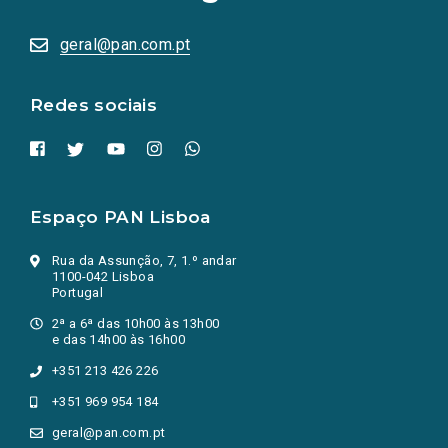
sociais
abrem
numa
geral@pan.com.pt
nova
aba.)
Redes sociais
Espaço PAN Lisboa
Rua da Assunção, 7, 1.º andar
1100-042 Lisboa
Portugal
2ª a 6ª das 10h00 às 13h00
e das 14h00 às 16h00
+351 213 426 226
+351 969 954 184
geral@pan.com.pt