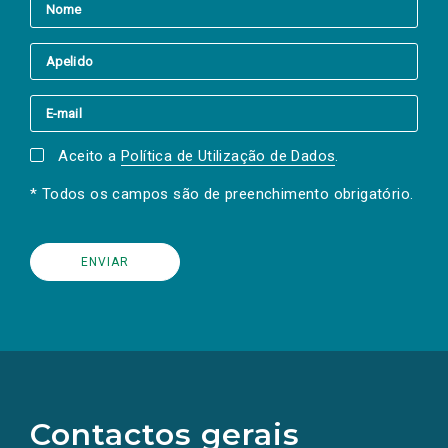
Aceito a
Política de Utilização de Dados
.
* Todos os campos são de preenchimento obrigatório.
(Os
links
para
as
Contactos gerais
redes