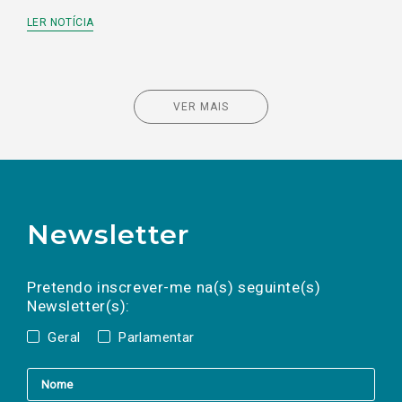
LER NOTÍCIA
VER MAIS
Newsletter
Preencha os campos abaixo para subscrever
Nome
Apelido
E-
mail
a(s) newsletter(s).
Pretendo inscrever-me na(s) seguinte(s)
Newsletter(s):
Geral
Parlamentar