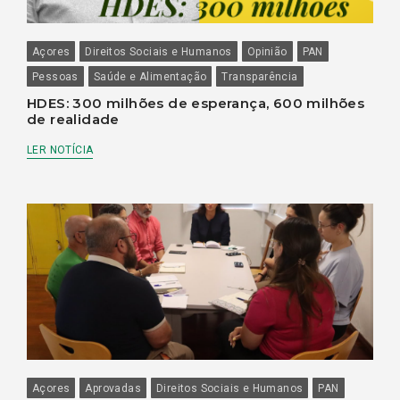
Açores
Direitos Sociais e Humanos
Opinião
PAN
Pessoas
Saúde e Alimentação
Transparência
HDES: 300 milhões de esperança, 600 milhões
de realidade
LER NOTÍCIA
Açores
Aprovadas
Direitos Sociais e Humanos
PAN