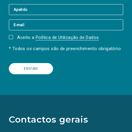
Aceito a
Política de Utilização de Dados
.
* Todos os campos são de preenchimento obrigatório.
(Os
links
para
as
Contactos gerais
redes
sociais
abrem