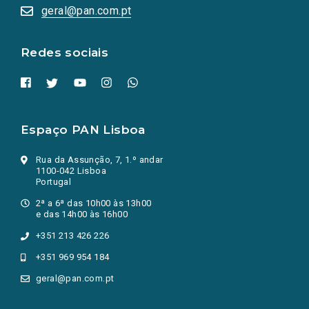
numa
geral@pan.com.pt
nova
aba.)
Redes sociais
Espaço PAN Lisboa
Rua da Assunção, 7, 1.º andar
1100-042 Lisboa
Portugal
2ª a 6ª das 10h00 às 13h00
e das 14h00 às 16h00
+351 213 426 226
+351 969 954 184
geral@pan.com.pt