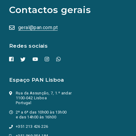
as
Contactos gerais
redes
sociais
abrem
numa
geral@pan.com.pt
nova
aba.)
Redes sociais
Espaço PAN Lisboa
Rua da Assunção, 7, 1.º andar
1100-042 Lisboa
Portugal
2ª a 6ª das 10h00 às 13h00
e das 14h00 às 16h00
+351 213 426 226
+351 969 954 184