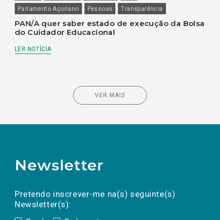
Parlamento Açoriano
Pessoas
Transparência
PAN/A quer saber estado de execução da Bolsa
do Cuidador Educacional
LER NOTÍCIA
VER MAIS
Newsletter
Preencha os campos abaixo para subscrever
Nome
Apelido
E-
mail
a(s) newsletter(s).
Pretendo inscrever-me na(s) seguinte(s)
Newsletter(s):