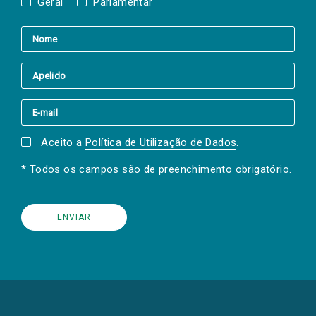
Geral
Parlamentar
Aceito a
Política de Utilização de Dados
.
* Todos os campos são de preenchimento obrigatório.
(Os
links
para