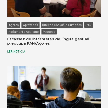
Açores
Aprovadas
Direitos Sociais e Humanos
PAN
Parlamento Açoriano
Pessoas
Escassez de intérpretes de língua gestual
preocupa PAN/Açores
LER NOTÍCIA