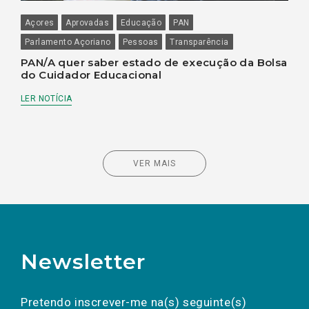
Açores
Aprovadas
Educação
PAN
Parlamento Açoriano
Pessoas
Transparência
PAN/A quer saber estado de execução da Bolsa
do Cuidador Educacional
LER NOTÍCIA
VER MAIS
Newsletter
Preencha os campos abaixo para subscrever
Nome
Apelido
E-
mail
a(s) newsletter(s).
Pretendo inscrever-me na(s) seguinte(s)