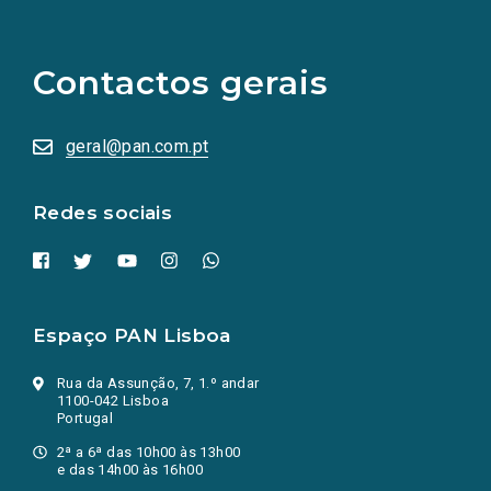
(Os
links
para
as
Contactos gerais
redes
sociais
abrem
numa
geral@pan.com.pt
nova
aba.)
Redes sociais
Espaço PAN Lisboa
Rua da Assunção, 7, 1.º andar
1100-042 Lisboa
Portugal
2ª a 6ª das 10h00 às 13h00
e das 14h00 às 16h00