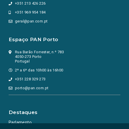
+351 213 426 226
+351 969 954 184
geral@pan.com.pt
Espaço PAN Porto
Rua Barão Forrester, n.º 783
4050-273 Porto
Portugal
2ª a 6ª das 10h00 às 16h00
+351 228 329 273
porto@pan.com.pt
Destaques
Parlamento