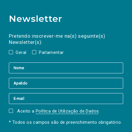
Newsletter
Preencha os campos abaixo para subscrever
Nome
Apelido
E-
mail
a(s) newsletter(s).
Pretendo inscrever-me na(s) seguinte(s)
Newsletter(s):
Geral
Parlamentar
Aceito a
Política de Utilização de Dados
.
* Todos os campos são de preenchimento obrigatório.