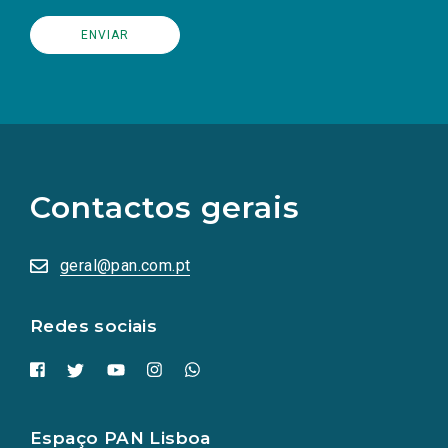
(Os
links
para
as
Contactos gerais
redes
sociais
abrem
numa
geral@pan.com.pt
nova
aba.)
Redes sociais
Espaço PAN Lisboa