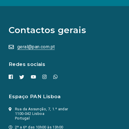
(Os
links
para
as
Contactos gerais
redes
sociais
abrem
numa
geral@pan.com.pt
nova
aba.)
Redes sociais
Espaço PAN Lisboa
Rua da Assunção, 7, 1.º andar
1100-042 Lisboa
Portugal
2ª a 6ª das 10h00 às 13h00