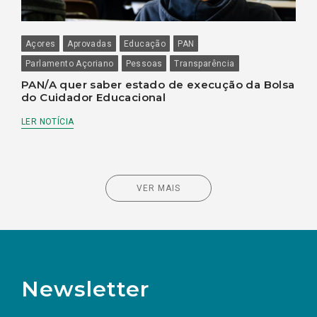
Açores
Aprovadas
Educação
PAN
Parlamento Açoriano
Pessoas
Transparência
PAN/A quer saber estado de execução da Bolsa
do Cuidador Educacional
LER NOTÍCIA
VER MAIS
Newsletter
Preencha os campos abaixo para subscrever
Nome
Apelido
E-