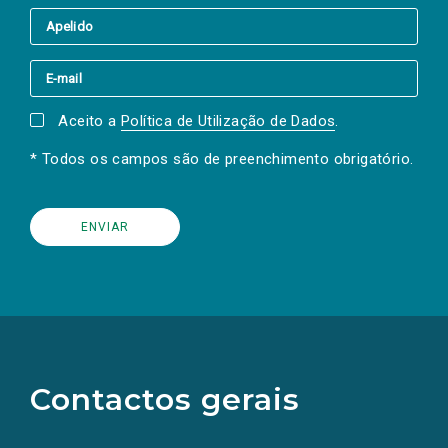
Aceito a
Política de Utilização de Dados
.
* Todos os campos são de preenchimento obrigatório.
(Os
links
para
as
Contactos gerais
redes
sociais
abrem