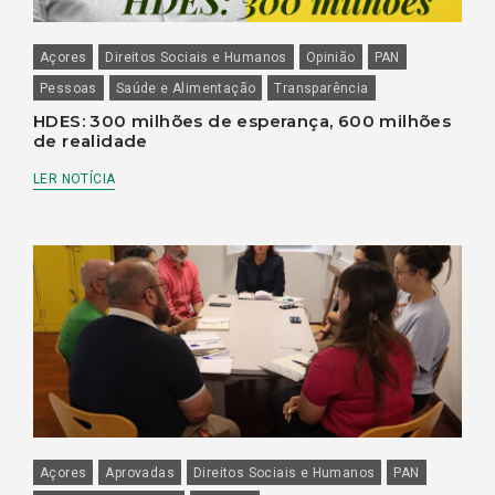
Açores
Direitos Sociais e Humanos
Opinião
PAN
Pessoas
Saúde e Alimentação
Transparência
HDES: 300 milhões de esperança, 600 milhões
de realidade
LER NOTÍCIA
Açores
Aprovadas
Direitos Sociais e Humanos
PAN