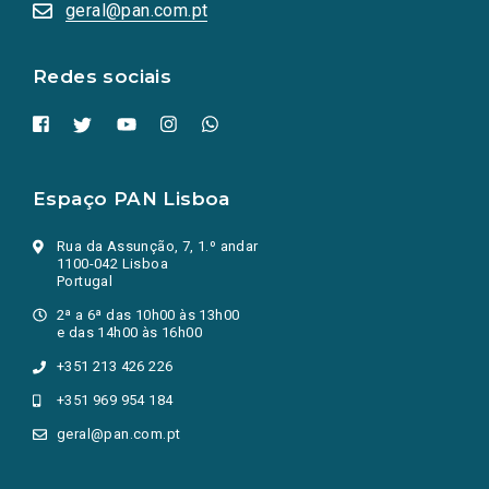
numa
geral@pan.com.pt
nova
aba.)
Redes sociais
Espaço PAN Lisboa
Rua da Assunção, 7, 1.º andar
1100-042 Lisboa
Portugal
2ª a 6ª das 10h00 às 13h00
e das 14h00 às 16h00
+351 213 426 226
+351 969 954 184
geral@pan.com.pt