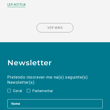
LER NOTÍCIA
VER MAIS
Newsletter
Preencha os campos abaixo para subscrever
Nome
Apelido
E-
mail
a(s) newsletter(s).
Pretendo inscrever-me na(s) seguinte(s)
Newsletter(s):
Geral
Parlamentar