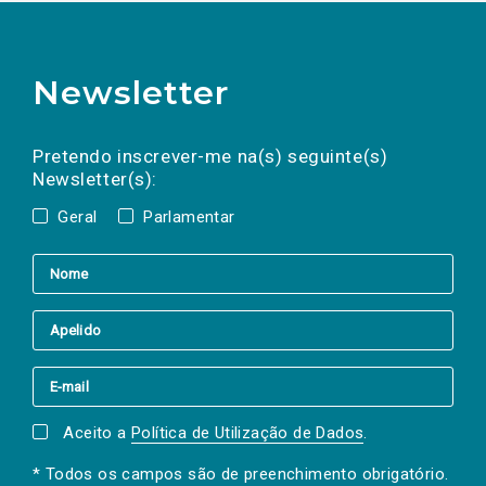
Newsletter
Preencha os campos abaixo para subscrever
Nome
Apelido
E-
mail
a(s) newsletter(s).
Pretendo inscrever-me na(s) seguinte(s)
Newsletter(s):
Geral
Parlamentar
Aceito a
Política de Utilização de Dados
.
* Todos os campos são de preenchimento obrigatório.