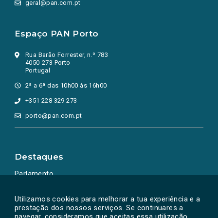
geral@pan.com.pt
Espaço PAN Porto
Rua Barão Forrester, n.º 783
4050-273 Porto
Portugal
2ª a 6ª das 10h00 às 16h00
+351 228 329 273
porto@pan.com.pt
Destaques
Parlamento
Ação Política
Utilizamos cookies para melhorar a tua experiência e a
prestação dos nossos serviços. Se continuares a
navegar, consideramos que aceitas essa utilização.