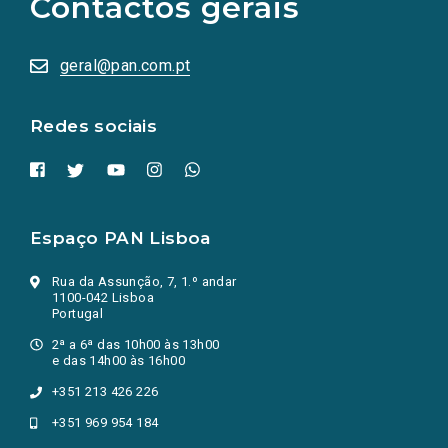
Contactos gerais
redes
sociais
abrem
numa
geral@pan.com.pt
nova
aba.)
Redes sociais
Espaço PAN Lisboa
Rua da Assunção, 7, 1.º andar
1100-042 Lisboa
Portugal
2ª a 6ª das 10h00 às 13h00
e das 14h00 às 16h00
+351 213 426 226
+351 969 954 184