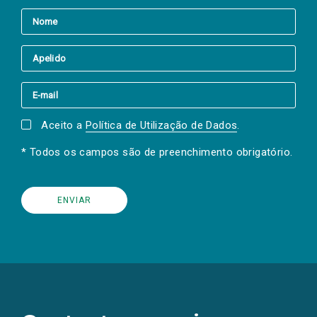
Aceito a
Política de Utilização de Dados
.
* Todos os campos são de preenchimento obrigatório.
(Os
links
para
as