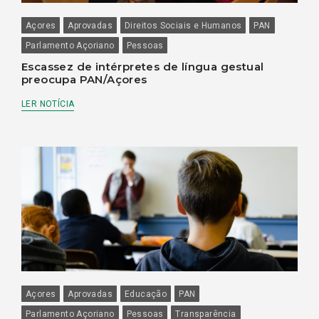
Açores
Aprovadas
Direitos Sociais e Humanos
PAN
Parlamento Açoriano
Pessoas
Escassez de intérpretes de língua gestual
preocupa PAN/Açores
LER NOTÍCIA
Açores
Aprovadas
Educação
PAN
Parlamento Açoriano
Pessoas
Transparência