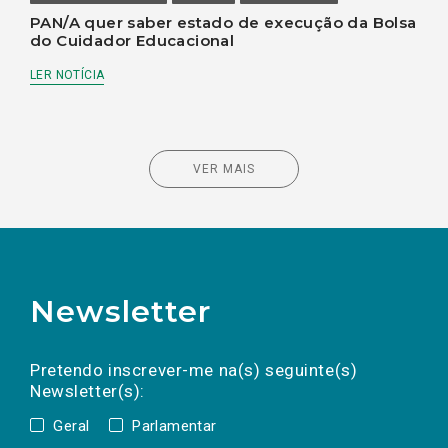
PAN/A quer saber estado de execução da Bolsa
do Cuidador Educacional
LER NOTÍCIA
VER MAIS
Newsletter
Preencha os campos abaixo para subscrever
Nome
Apelido
E-
mail
a(s) newsletter(s).
Pretendo inscrever-me na(s) seguinte(s)
Newsletter(s):
Geral
Parlamentar