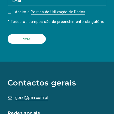
Aceito a
Política de Utilização de Dados
.
* Todos os campos são de preenchimento obrigatório.
(Os
links
para
as
Contactos gerais
redes
sociais
abrem
numa
geral@pan.com.pt
nova
aba.)
Redes sociais