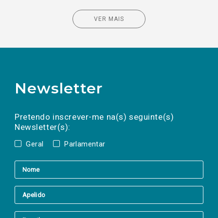
VER MAIS
Newsletter
Preencha os campos abaixo para subscrever
Nome
Apelido
E-
mail
a(s) newsletter(s).
Pretendo inscrever-me na(s) seguinte(s)
Newsletter(s):
Geral
Parlamentar