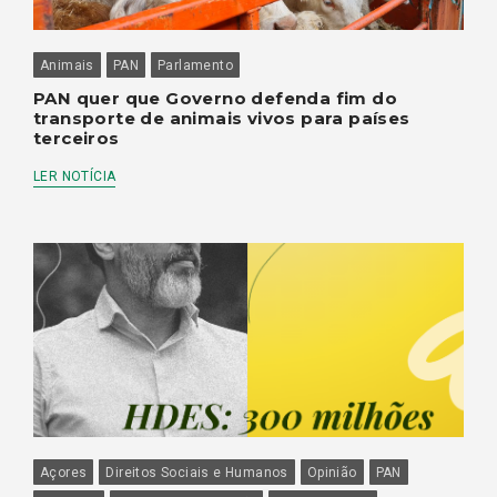
Animais
PAN
Parlamento
PAN quer que Governo defenda fim do
transporte de animais vivos para países
terceiros
LER NOTÍCIA
Açores
Direitos Sociais e Humanos
Opinião
PAN