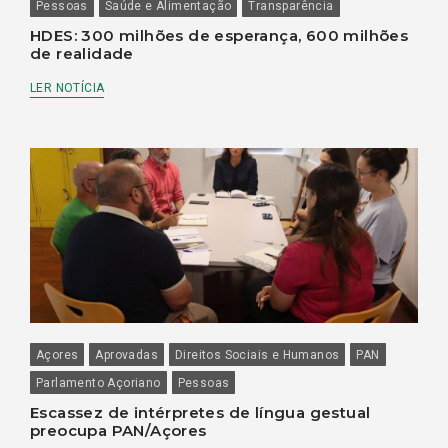
Pessoas
Saúde e Alimentação
Transparência
HDES: 300 milhões de esperança, 600 milhões
de realidade
LER NOTÍCIA
Açores
Aprovadas
Direitos Sociais e Humanos
PAN
Parlamento Açoriano
Pessoas
Escassez de intérpretes de língua gestual
preocupa PAN/Açores