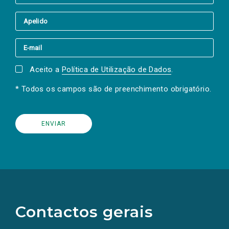
Aceito a
Política de Utilização de Dados
.
* Todos os campos são de preenchimento obrigatório.
(Os
links
para
as
Contactos gerais
redes
sociais
abrem