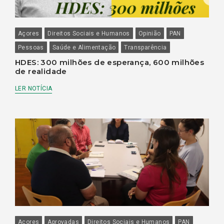
Açores
Direitos Sociais e Humanos
Opinião
PAN
Pessoas
Saúde e Alimentação
Transparência
HDES: 300 milhões de esperança, 600 milhões
de realidade
LER NOTÍCIA
Açores
Aprovadas
Direitos Sociais e Humanos
PAN