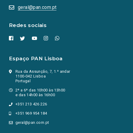
numa
geral@pan.com.pt
nova
aba.)
Redes sociais
Espaço PAN Lisboa
Rua da Assunção, 7, 1.º andar
1100-042 Lisboa
Portugal
2ª a 6ª das 10h00 às 13h00
e das 14h00 às 16h00
+351 213 426 226
+351 969 954 184
geral@pan.com.pt