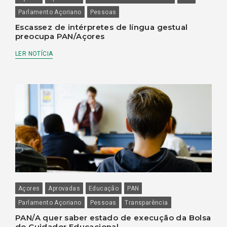
Parlamento Açoriano
Pessoas
Escassez de intérpretes de língua gestual
preocupa PAN/Açores
LER NOTÍCIA
Açores
Aprovadas
Educação
PAN
Parlamento Açoriano
Pessoas
Transparência
PAN/A quer saber estado de execução da Bolsa
do Cuidador Educacional