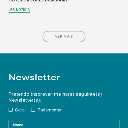
LER NOTÍCIA
VER MAIS
Newsletter
Preencha os campos abaixo para subscrever
Nome
Apelido
E-
mail
a(s) newsletter(s).
Pretendo inscrever-me na(s) seguinte(s)
Newsletter(s):
Geral
Parlamentar