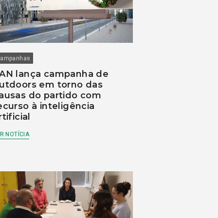
ampanhas
AN lança campanha de
utdoors em torno das
ausas do partido com
ecurso à inteligência
rtificial
R NOTÍCIA