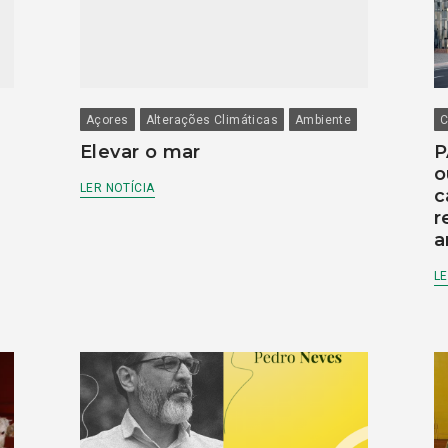
Açores
Alterações Climáticas
Ambiente
C
Elevar o mar
P
o
LER NOTÍCIA
c
r
a
LE