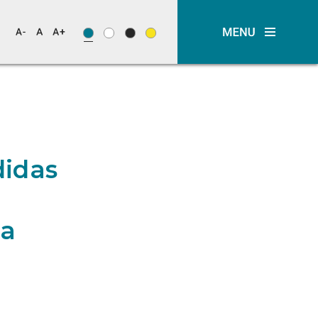
idas
da