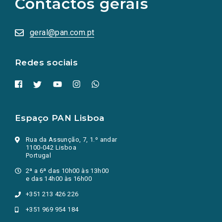
Contactos gerais
redes
sociais
abrem
numa
geral@pan.com.pt
nova
aba.)
Redes sociais
Espaço PAN Lisboa
Rua da Assunção, 7, 1.º andar
1100-042 Lisboa
Portugal
2ª a 6ª das 10h00 às 13h00
e das 14h00 às 16h00
+351 213 426 226
+351 969 954 184