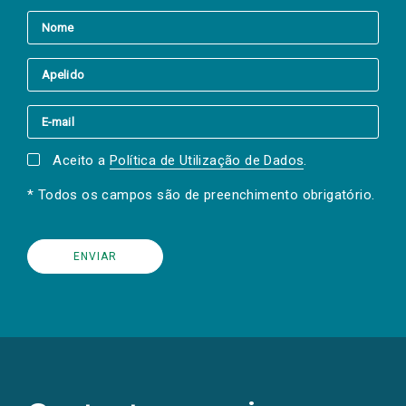
Aceito a
Política de Utilização de Dados
.
* Todos os campos são de preenchimento obrigatório.
(Os
links
para
as