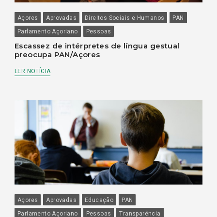
Açores
Aprovadas
Direitos Sociais e Humanos
PAN
Parlamento Açoriano
Pessoas
Escassez de intérpretes de língua gestual
preocupa PAN/Açores
LER NOTÍCIA
Açores
Aprovadas
Educação
PAN
Parlamento Açoriano
Pessoas
Transparência