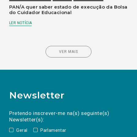
PAN/A quer saber estado de execução da Bolsa
do Cuidador Educacional
LER NOTÍCIA
VER MAIS
Newsletter
Preencha os campos abaixo para subscrever
Nome
Apelido
E-
mail
a(s) newsletter(s).
Pretendo inscrever-me na(s) seguinte(s)
Newsletter(s):
Geral
Parlamentar