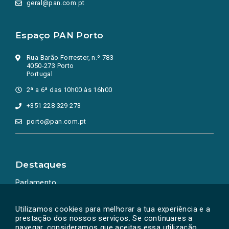
geral@pan.com.pt
Espaço PAN Porto
Rua Barão Forrester, n.º 783
4050-273 Porto
Portugal
2ª a 6ª das 10h00 às 16h00
+351 228 329 273
porto@pan.com.pt
Destaques
Parlamento
Ação Política
Utilizamos cookies para melhorar a tua experiência e a
prestação dos nossos serviços. Se continuares a
navegar, consideramos que aceitas essa utilização.