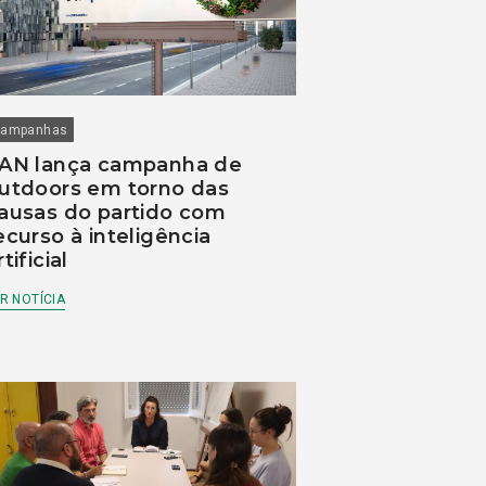
ampanhas
AN lança campanha de
utdoors em torno das
ausas do partido com
ecurso à inteligência
rtificial
R NOTÍCIA