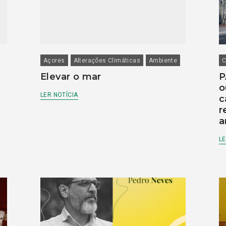
Açores
Alterações Climáticas
Ambiente
C
Elevar o mar
P
o
LER NOTÍCIA
c
r
a
LE