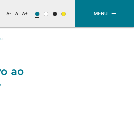
oa
vo ao
e