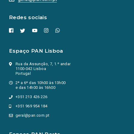
nova
aba.)
Redes sociais
Espaço PAN Lisboa
Rua da Assunção, 7, 1.º andar
1100-042 Lisboa
Portugal
2ª a 6ª das 10h00 às 13h00
e das 14h00 às 16h00
+351 213 426 226
+351 969 954 184
geral@pan.com.pt