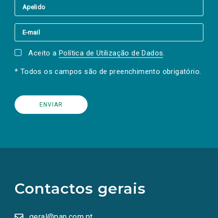
Aceito a
Política de Utilização de Dados
.
* Todos os campos são de preenchimento obrigatório.
(Os
links
para
as
Contactos gerais
redes
sociais
abrem
numa
geral@pan.com.pt