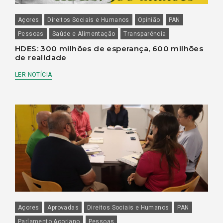
Açores
Direitos Sociais e Humanos
Opinião
PAN
Pessoas
Saúde e Alimentação
Transparência
HDES: 300 milhões de esperança, 600 milhões
de realidade
LER NOTÍCIA
Açores
Aprovadas
Direitos Sociais e Humanos
PAN
Parlamento Açoriano
Pessoas