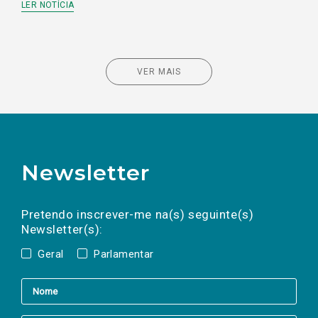
LER NOTÍCIA
VER MAIS
Newsletter
Preencha os campos abaixo para subscrever
Nome
Apelido
E-
mail
a(s) newsletter(s).
Pretendo inscrever-me na(s) seguinte(s)
Newsletter(s):
Geral
Parlamentar