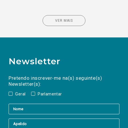
VER MAIS
Newsletter
Preencha os campos abaixo para subscrever
Nome
Apelido
E-
mail
a(s) newsletter(s).
Pretendo inscrever-me na(s) seguinte(s)
Newsletter(s):
Geral
Parlamentar