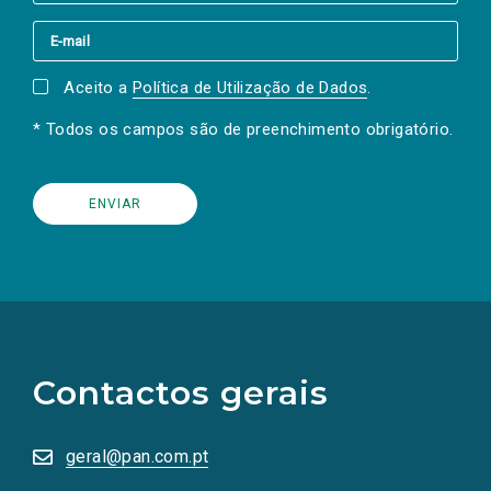
Aceito a
Política de Utilização de Dados
.
* Todos os campos são de preenchimento obrigatório.
(Os
links
para
as
Contactos gerais
redes
sociais
abrem
numa
geral@pan.com.pt
nova
aba.)