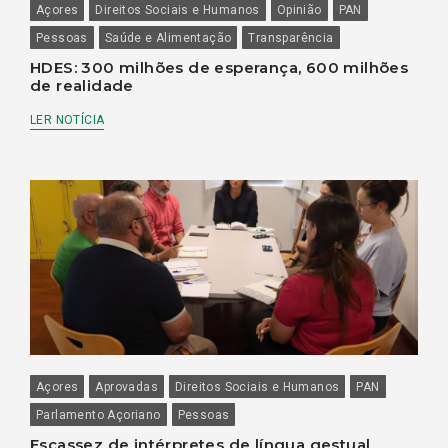
Açores
Direitos Sociais e Humanos
Opinião
PAN
Pessoas
Saúde e Alimentação
Transparência
HDES: 300 milhões de esperança, 600 milhões
de realidade
LER NOTÍCIA
Açores
Aprovadas
Direitos Sociais e Humanos
PAN
Parlamento Açoriano
Pessoas
Escassez de intérpretes de língua gestual