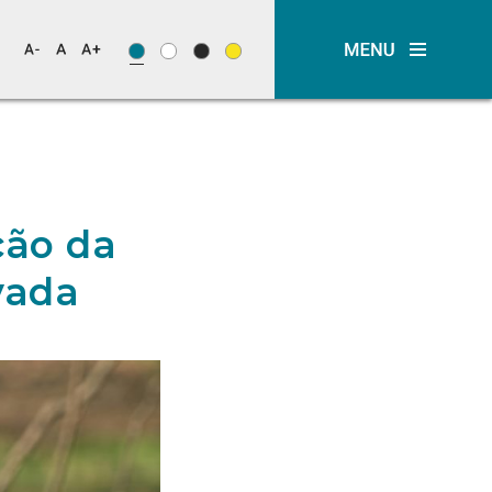
ção da
vada