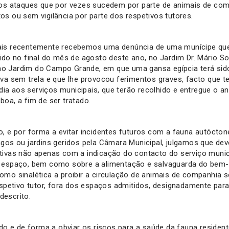
dos ataques que por vezes sucedem por parte de animais de co
os ou sem vigilância por parte dos respetivos tutores.
ais recentemente recebemos uma denúncia de uma munícipe que
rido no final do mês de agosto deste ano, no Jardim Dr. Mário S
o Jardim do Campo Grande, em que uma gansa egípcia terá sid
ava sem trela e que lhe provocou ferimentos graves, facto que t
a aos serviços municipais, que terão recolhido e entregue o a
boa, a fim de ser tratado.
o, e por forma a evitar incidentes futuros com a fauna autóctone
agos ou jardins geridos pela Câmara Municipal, julgamos que dev
tivas não apenas com a indicação do contacto do serviço munic
o espaço, bem como sobre a alimentação e salvaguarda do bem-
omo sinalética a proibir a circulação de animais de companhia 
respetivo tutor, fora dos espaços admitidos, designadamente para
escrito.
e de forma a obviar os riscos para a saúde da fauna resident