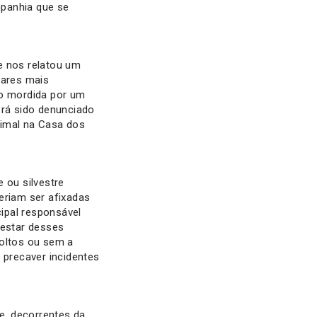
mpanhia que se
 nos relatou um
oares mais
o mordida por um
erá sido denunciado
nimal na Casa dos
 ou silvestre
eriam ser afixadas
ipal responsável
estar desses
soltos ou sem a
 precaver incidentes
e, decorrentes da