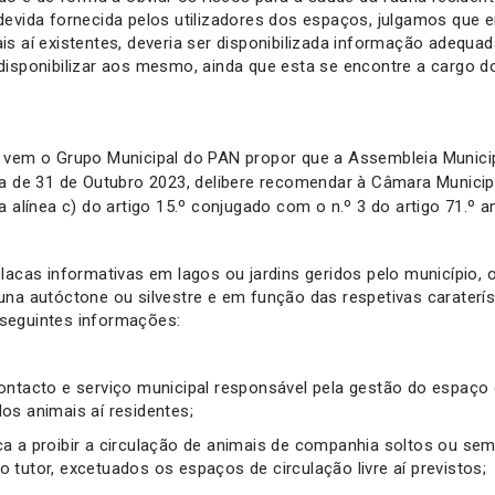
devida fornecida pelos utilizadores dos espaços, julgamos que
is aí existentes, deveria ser disponibilizada informação adequa
disponibilizar aos mesmo, ainda que esta se encontre a cargo d
 vem o Grupo Municipal do PAN propor que a Assembleia Municip
a de 31 de Outubro 2023, delibere recomendar à Câmara Municip
a alínea c) do artigo 15.º conjugado com o n.º 3 do artigo 71.º
placas informativas em lagos ou jardins geridos pelo município,
una autóctone ou silvestre e em função das respetivas caraterís
seguintes informações:
ontacto e serviço municipal responsável pela gestão do espaço 
os animais aí residentes;
ica a proibir a circulação de animais de companhia soltos ou sem 
o tutor, excetuados os espaços de circulação livre aí previstos;