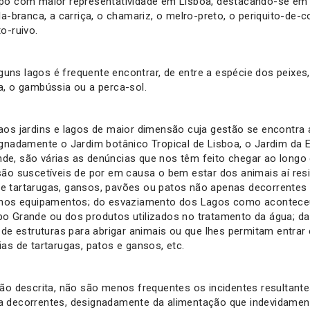
po com maior representatividade em Lisboa, destacando-se em p
la-branca, a carriça, o chamariz, o melro-preto, o periquito-de-co
to-ruivo.
ns lagos é frequente encontrar, de entre a espécie dos peixes,
a, o gambússia ou a perca-sol.
aos jardins e lagos de maior dimensão cuja gestão se encontra 
ignadamente o Jardim botânico Tropical de Lisboa, o Jardim da E
e, são várias as denúncias que nos têm feito chegar ao long
são suscetíveis de por em causa o bem estar dos animais aí res
 tartarugas, gansos, pavões ou patos não apenas decorrentes
o nos equipamentos; do esvaziamento dos Lagos como acontec
o Grande ou dos produtos utilizados no tratamento da água; da 
a de estruturas para abrigar animais ou que lhes permitam entrar
as de tartarugas, patos e gansos, etc.
ção descrita, não são menos frequentes os incidentes resultant
 decorrentes, designadamente da alimentação que indevidament