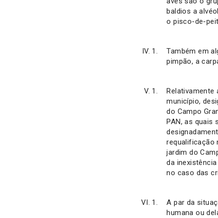
aves são o gru
baldios a alvéo
o pisco-de-pei
Também em algu
pimpão, a carp
Relativamente 
município, des
do Campo Grand
PAN, as quais 
designadamente
requalificaçã
jardim do Camp
da inexistênci
no caso das cri
A par da situa
humana ou dela