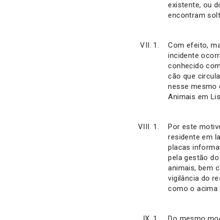
existente, ou 
encontram solt
Com efeito, m
incidente ocor
conhecido com
cão que circul
nesse mesmo di
Animais em Lis
Por este motiv
residente em l
placas informa
pela gestão d
animais, bem c
vigilância do 
como o acima d
Do mesmo modo 