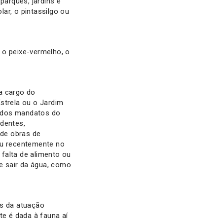
arques, jardins e
lar, o pintassilgo ou
 o peixe-vermelho, o
a cargo do
strela ou o Jardim
o dos mandatos do
identes,
 de obras de
eu recentemente no
falta de alimento ou
 e sair da água, como
es da atuação
e é dada à fauna aí