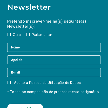
Newsletter
Preencha os campos abaixo para subscrever
Nome
Apelido
E-
mail
a(s) newsletter(s).
Pretendo inscrever-me na(s) seguinte(s)
Newsletter(s):
Geral
Parlamentar
Aceito a
Política de Utilização de Dados
.
* Todos os campos são de preenchimento obrigatório.