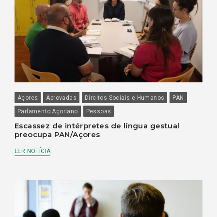
Açores
Aprovadas
Direitos Sociais e Humanos
PAN
Parlamento Açoriano
Pessoas
Escassez de intérpretes de língua gestual
preocupa PAN/Açores
LER NOTÍCIA