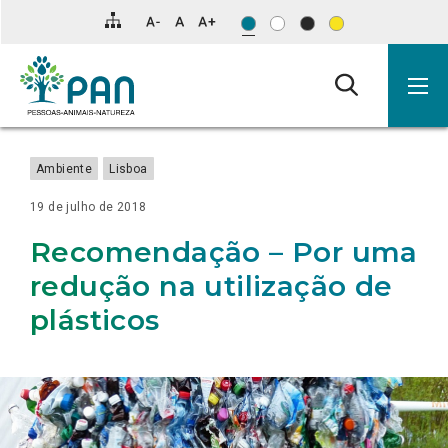
INFORMAÇÃO
NOTÍCIAS
Clique
SOBRE
SOBRE
SOBRE
SOBRE
SOBRE
SOBRE
SOBRE
SOBRE
SOBRE
SOBRE
SOBRE
RELACIONADA
RECOMENDAÇÃO
RECOMENDAÇÃO
RECOMENDAÇÃO
RECOMENDAÇÃO
RESUMO
ELEVAR
PAN
PAN
HDES: 300
ESCASSEZ
PAN/A QUER
para
PARA
“POR
LISBOA
PARA
DA
O
LANÇA
QUER
MILHÕES
DE
SABER
saltar
ATRIBUIR
UMA
INTERGERACIONAL
A
PRIMEIRA
MAR
CAMPANHA
QUE
DE
INTÉRPRETES
ESTADO
para
O
CAMPANHA
CRIAÇÃO
SESSÃO
DE
GOVERNO
ESPERANÇA, 600
DE
DE
o
NOME
EFICIENTE
DE
OUTDOORS
DEFENDA
MILHÕES
LÍNGUA
EXECUÇÃO
conteúdo
DE
PARA
RESPOSTAS
EM
FIM
DE
GESTUAL
DA
SÃO
A
PARA
TORNO
DO
REALIDADE
PREOCUPA PAN/AÇORES
BOLSA
principal
FRANCISCO
PROTEÇÃO,
A
DAS
TRANSPORTE
DO
da
DE
SAÚDE
PROTEÇÃO
CAUSAS
DE
CUIDADOR
página.
ASSIS
E
DOS
DO
ANIMAIS
EDUCACIONAL
Ambiente
Lisboa
À
BEM-
EQUÍDEOS
PARTIDO
VIVOS
PONTE
ESTAR
EM
COM
PARA
PEDONAL
ANIMAL
LISBOA
RECURSO
PAÍSES
19 de julho de 2018
LISBOA-
NA
APROVADA
À
TERCEIROS
LOURES
CIDADE
INTELIGÊNCIA
Recomendação – Por uma
DO
DE
ARTIFICIAL
PARQUE
LISBOA”
TEJO-
redução na utilização de
TRANCÃO
plásticos