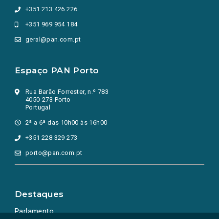
+351 213 426 226
+351 969 954 184
geral@pan.com.pt
Espaço PAN Porto
Rua Barão Forrester, n.º 783
4050-273 Porto
Portugal
2ª a 6ª das 10h00 às 16h00
+351 228 329 273
porto@pan.com.pt
Destaques
Parlamento