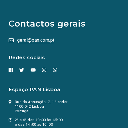
(Os
links
para
as
Contactos gerais
redes
sociais
abrem
numa
geral@pan.com.pt
nova
aba.)
Redes sociais
Espaço PAN Lisboa
Rua da Assunção, 7, 1.º andar
1100-042 Lisboa
Portugal
2ª a 6ª das 10h00 às 13h00
e das 14h00 às 16h00