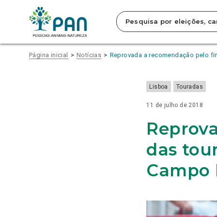
INFORMAÇÃO
NOTÍCIAS
Clique
SOBRE
SOBRE
SOBRE
SOBRE
SOBRE
SOBRE
SOBRE
SOBRE
SOBRE
SOBRE
SOBRE
RELACIONADA
PAN/A APELA À TRANSPARÊNCIA
PAN/AÇORES
CONTRAORDENAÇÕES
DENÚNCIA
RESUMO
ELEVAR
PAN
PAN
HDES: 300
ESCASSEZ
PAN/A QUER
para
NO
SAÚDA TRABALHO
TAUROMÁQUICAS
DO
DA
O
LANÇA
QUER
MILHÕES
DE
SABER
saltar
FINANCIAMENTO
DA
E
PAN/AÇORES
PRIMEIRA
MAR
CAMPANHA
QUE
DE
INTÉRPRETES
ESTADO
para
PÚBLICO
PROVEDORA
DESPESAS
SOBRE
SESSÃO
DE
GOVERNO
ESPERANÇA, 600
DE
DE
o
DA
DO
NO
MORTE
OUTDOORS
DEFENDA
MILHÕES
LÍNGUA
EXECUÇÃO
conteúdo
TAUROMAQUIA
ANIMAL,
SRS
DE
EM
FIM
DE
GESTUAL
DA
MAS
MOTIVAM
TOURO
TORNO
DO
REALIDADE
PREOCUPA PAN/AÇORES
BOLSA
Página inicial
Notícias
Reprovada a recomendação pelo fi
principal
DEIXA
NOVO
ABRE
DAS
TRANSPORTE
DO
da
ALERTA SOBRE
REQUERIMENTO
PROCESSO
CAUSAS
DE
CUIDADOR
página.
FALHAS
DO
DE
DO
ANIMAIS
EDUCACIONAL
GRAVES
PAN/AÇORES
CONTRAORDENAÇÃO
PARTIDO
VIVOS
Lisboa
Touradas
COM
PARA
RECURSO
PAÍSES
À
TERCEIROS
11 de julho de 2018
INTELIGÊNCIA
ARTIFICIAL
Reprova
das tou
Campo 