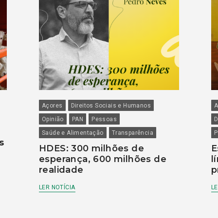
Açores
Direitos Sociais e Humanos
A
Opinião
PAN
Pessoas
D
Saúde e Alimentação
Transparência
P
s
HDES: 300 milhões de
E
esperança, 600 milhões de
l
realidade
p
LER NOTÍCIA
LE