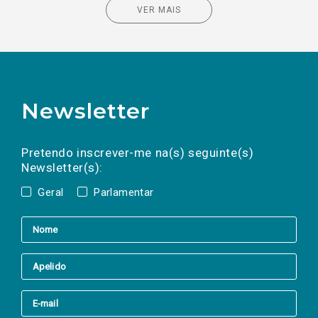
VER MAIS
Newsletter
Preencha os campos abaixo para subscrever
Nome
Apelido
E-
mail
a(s) newsletter(s).
Pretendo inscrever-me na(s) seguinte(s)
Newsletter(s):
Geral
Parlamentar