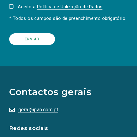
Aceito a
Política de Utilização de Dados
.
* Todos os campos são de preenchimento obrigatório.
(Os
links
para
as
Contactos gerais
redes
sociais
abrem
numa
geral@pan.com.pt
nova
aba.)
Redes sociais