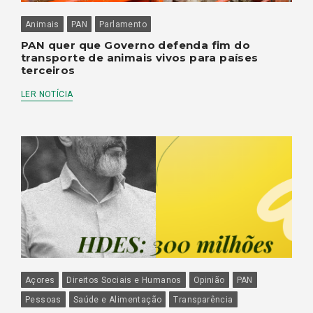
Animais
PAN
Parlamento
PAN quer que Governo defenda fim do
transporte de animais vivos para países
terceiros
LER NOTÍCIA
Açores
Direitos Sociais e Humanos
Opinião
PAN
Pessoas
Saúde e Alimentação
Transparência