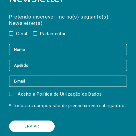
Preencha os campos abaixo para subscrever
Nome
Apelido
E-
mail
a(s) newsletter(s).
Pretendo inscrever-me na(s) seguinte(s)
Newsletter(s):
Geral
Parlamentar
Aceito a
Política de Utilização de Dados
.
* Todos os campos são de preenchimento obrigatório.