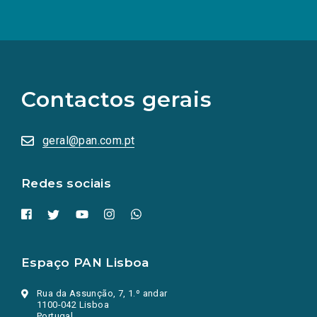
(Os
links
para
as
Contactos gerais
redes
sociais
abrem
numa
geral@pan.com.pt
nova
aba.)
Redes sociais
Espaço PAN Lisboa
Rua da Assunção, 7, 1.º andar
1100-042 Lisboa
Portugal