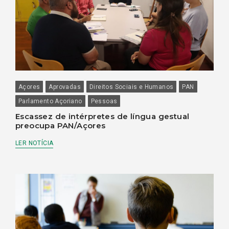
Açores
Aprovadas
Direitos Sociais e Humanos
PAN
Parlamento Açoriano
Pessoas
Escassez de intérpretes de língua gestual
preocupa PAN/Açores
LER NOTÍCIA