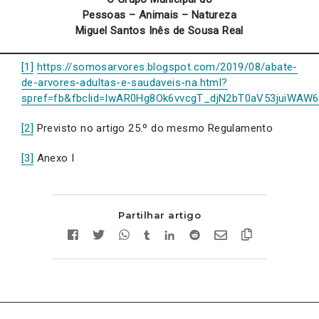
Pessoas – Animais – Natureza
Miguel Santos Inês de Sousa Real
[1]
https://somosarvores.blogspot.com/2019/08/abate-
de-arvores-adultas-e-saudaveis-na.html?
spref=fb&fbclid=IwAR0Hg8Ok6vvcgT_djN2bT0aV53juiWA
[2]
Previsto no artigo 25.º do mesmo Regulamento
[3]
Anexo I
Partilhar artigo