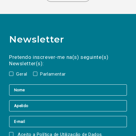
Newsletter
Preencha os campos abaixo para subscrever
Nome
Apelido
E-
mail
a(s) newsletter(s).
Pretendo inscrever-me na(s) seguinte(s)
Newsletter(s):
Geral
Parlamentar
Aceito a
Política de Utilização de Dados
.