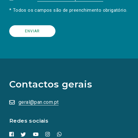
* Todos os campos são de preenchimento obrigatório.
(Os
links
para
as
Contactos gerais
redes
sociais
abrem
numa
geral@pan.com.pt
nova
aba.)
Redes sociais