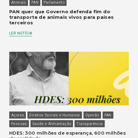
Animais
PAN
Parlamento
PAN quer que Governo defenda fim do
transporte de animais vivos para países
terceiros
LER NOTÍCIA
Açores
Direitos Sociais e Humanos
Opinião
PAN
Pessoas
Saúde e Alimentação
Transparência
HDES: 300 milhões de esperança, 600 milhões