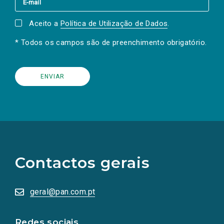
Aceito a
Política de Utilização de Dados
.
* Todos os campos são de preenchimento obrigatório.
(Os
links
para
as
Contactos gerais
redes
sociais
abrem
numa
geral@pan.com.pt
nova
aba.)
Redes sociais