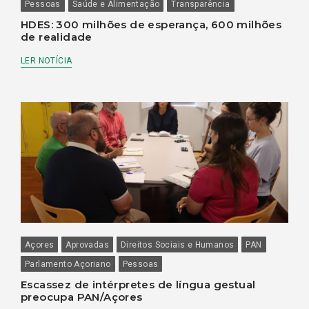
Pessoas
Saúde e Alimentação
Transparência
HDES: 300 milhões de esperança, 600 milhões
de realidade
LER NOTÍCIA
Açores
Aprovadas
Direitos Sociais e Humanos
PAN
Parlamento Açoriano
Pessoas
Escassez de intérpretes de língua gestual
preocupa PAN/Açores