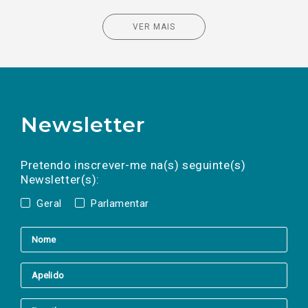
VER MAIS
Newsletter
Preencha os campos abaixo para subscrever
Nome
Apelido
E-
mail
a(s) newsletter(s).
Pretendo inscrever-me na(s) seguinte(s)
Newsletter(s):
Geral
Parlamentar