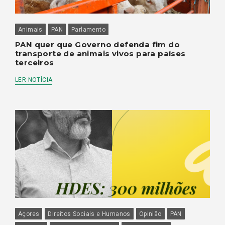
Animais
PAN
Parlamento
PAN quer que Governo defenda fim do
transporte de animais vivos para países
terceiros
LER NOTÍCIA
Açores
Direitos Sociais e Humanos
Opinião
PAN