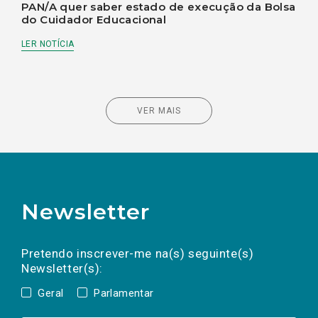
PAN/A quer saber estado de execução da Bolsa
do Cuidador Educacional
LER NOTÍCIA
VER MAIS
Newsletter
Preencha os campos abaixo para subscrever
Nome
Apelido
E-
mail
a(s) newsletter(s).
Pretendo inscrever-me na(s) seguinte(s)
Newsletter(s):
Geral
Parlamentar