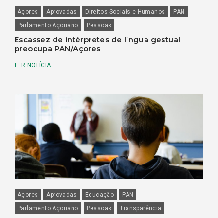
Açores
Aprovadas
Direitos Sociais e Humanos
PAN
Parlamento Açoriano
Pessoas
Escassez de intérpretes de língua gestual
preocupa PAN/Açores
LER NOTÍCIA
Açores
Aprovadas
Educação
PAN
Parlamento Açoriano
Pessoas
Transparência