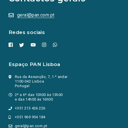
sociais
abrem
numa
geral@pan.com.pt
nova
aba.)
Redes sociais
Espaço PAN Lisboa
Rua da Assunção, 7, 1.º andar
1100-042 Lisboa
Portugal
2ª a 6ª das 10h00 às 13h00
e das 14h00 às 16h00
+351 213 426 226
+351 969 954 184
geral@pan.com.pt