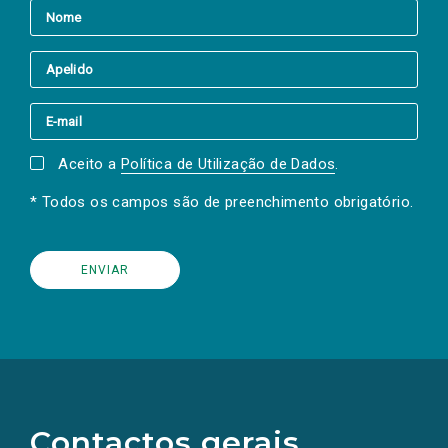
Aceito a
Política de Utilização de Dados
.
* Todos os campos são de preenchimento obrigatório.
(Os
links
para
as
Contactos gerais
redes