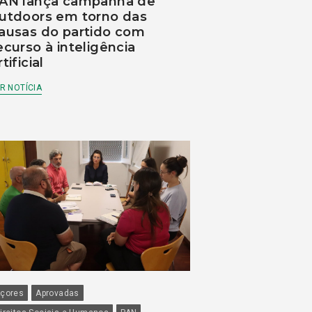
AN lança campanha de
utdoors em torno das
ausas do partido com
ecurso à inteligência
rtificial
R NOTÍCIA
çores
Aprovadas