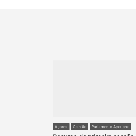
Açores
Opinião
Parlamento Açoriano