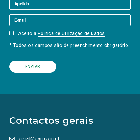
Aceito a
Política de Utilização de Dados
.
* Todos os campos são de preenchimento obrigatório.
(Os
links
para
as
Contactos gerais
redes
sociais
abrem
numa
geral@pan.com.pt