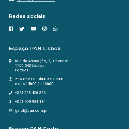
nova
aba.)
Redes sociais
Espaço PAN Lisboa
Rua da Assunção, 7, 1.º andar
1100-042 Lisboa
Portugal
2ª a 6ª das 10h00 às 13h00
e das 14h00 às 16h00
+351 213 426 226
+351 969 954 184
geral@pan.com.pt
Espaço PAN Porto