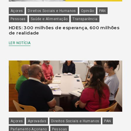
Açores
Direitos Sociais e Humanos
Opinião
PAN
Pessoas
Saúde e Alimentação
Transparência
HDES: 300 milhões de esperança, 600 milhões
de realidade
LER NOTÍCIA
Açores
Aprovadas
Direitos Sociais e Humanos
PAN
Parlamento Açoriano
Pessoas