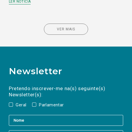
LER NOTÍCIA
VER MAIS
Newsletter
Preencha os campos abaixo para subscrever
Nome
Apelido
E-
mail
a(s) newsletter(s).
Pretendo inscrever-me na(s) seguinte(s)
Newsletter(s):
Geral
Parlamentar