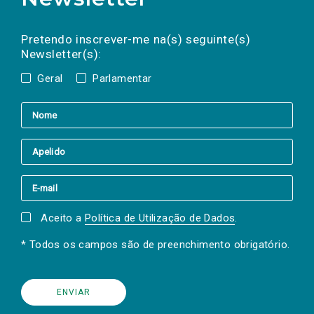
Preencha os campos abaixo para subscrever
Nome
Apelido
E-
mail
a(s) newsletter(s).
Pretendo inscrever-me na(s) seguinte(s)
Newsletter(s):
Geral
Parlamentar
Aceito a
Política de Utilização de Dados
.
* Todos os campos são de preenchimento obrigatório.