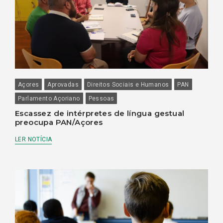
Açores
Aprovadas
Direitos Sociais e Humanos
PAN
Parlamento Açoriano
Pessoas
Escassez de intérpretes de língua gestual
preocupa PAN/Açores
LER NOTÍCIA