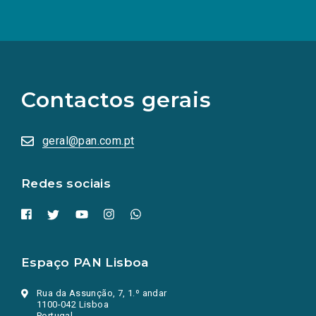
(Os
links
para
as
Contactos gerais
redes
sociais
abrem
numa
geral@pan.com.pt
nova
aba.)
Redes sociais
Espaço PAN Lisboa
Rua da Assunção, 7, 1.º andar
1100-042 Lisboa
Portugal