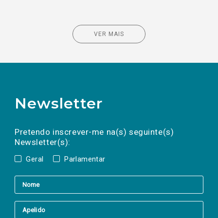
VER MAIS
Newsletter
Preencha os campos abaixo para subscrever
Nome
Apelido
E-
mail
a(s) newsletter(s).
Pretendo inscrever-me na(s) seguinte(s)
Newsletter(s):
Geral
Parlamentar