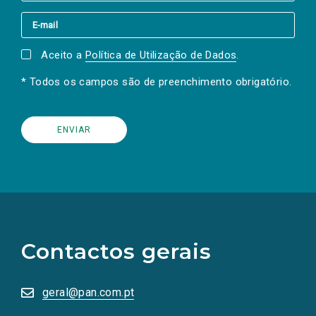
Aceito a
Política de Utilização de Dados
.
* Todos os campos são de preenchimento obrigatório.
(Os
links
para
as
Contactos gerais
redes
sociais
abrem
numa
geral@pan.com.pt
nova
aba.)