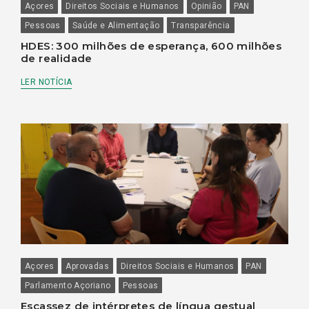
Açores
Direitos Sociais e Humanos
Opinião
PAN
Pessoas
Saúde e Alimentação
Transparência
HDES: 300 milhões de esperança, 600 milhões
de realidade
LER NOTÍCIA
Açores
Aprovadas
Direitos Sociais e Humanos
PAN
Parlamento Açoriano
Pessoas
Escassez de intérpretes de língua gestual