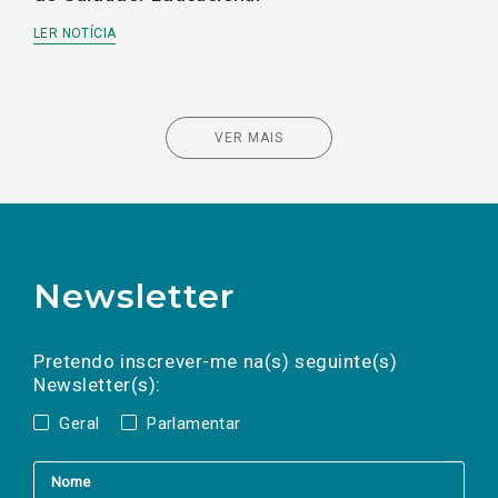
LER NOTÍCIA
VER MAIS
Newsletter
Preencha os campos abaixo para subscrever
Nome
Apelido
E-
mail
a(s) newsletter(s).
Pretendo inscrever-me na(s) seguinte(s)
Newsletter(s):
Geral
Parlamentar