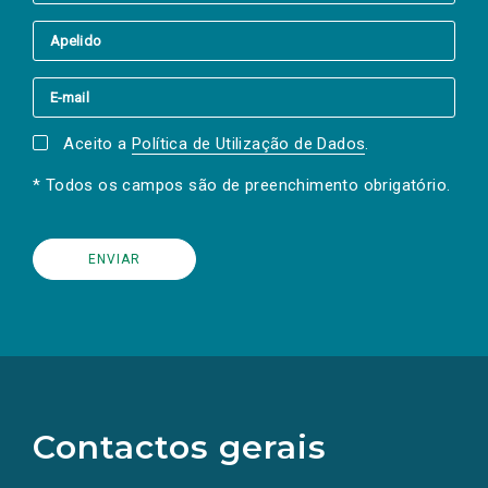
Aceito a
Política de Utilização de Dados
.
* Todos os campos são de preenchimento obrigatório.
(Os
links
para
as
Contactos gerais
redes
sociais
abrem