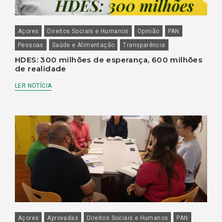
Açores
Direitos Sociais e Humanos
Opinião
PAN
Pessoas
Saúde e Alimentação
Transparência
HDES: 300 milhões de esperança, 600 milhões
de realidade
LER NOTÍCIA
Açores
Aprovadas
Direitos Sociais e Humanos
PAN