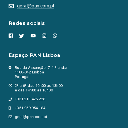
numa
geral@pan.com.pt
nova
aba.)
Redes sociais
Espaço PAN Lisboa
Rua da Assunção, 7, 1.º andar
1100-042 Lisboa
Portugal
2ª a 6ª das 10h00 às 13h00
e das 14h00 às 16h00
+351 213 426 226
+351 969 954 184
geral@pan.com.pt