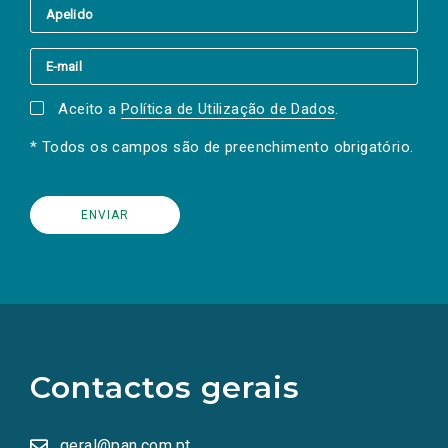
Aceito a
Política de Utilização de Dados
.
* Todos os campos são de preenchimento obrigatório.
(Os
links
para
as
Contactos gerais
redes
sociais
abrem
numa
geral@pan.com.pt