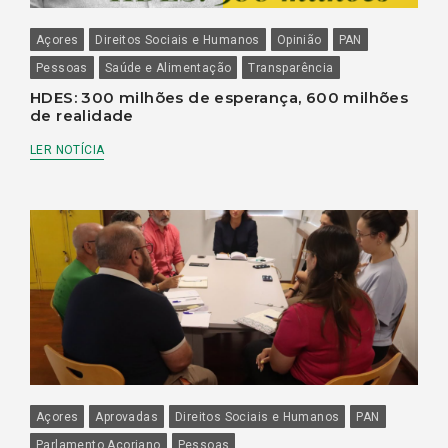
Açores
Direitos Sociais e Humanos
Opinião
PAN
Pessoas
Saúde e Alimentação
Transparência
HDES: 300 milhões de esperança, 600 milhões
de realidade
LER NOTÍCIA
Açores
Aprovadas
Direitos Sociais e Humanos
PAN
Parlamento Açoriano
Pessoas