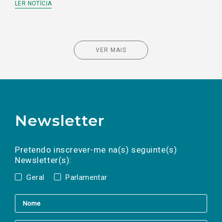
LER NOTÍCIA
VER MAIS
Newsletter
Preencha os campos abaixo para subscrever
Nome
Apelido
E-
mail
a(s) newsletter(s).
Pretendo inscrever-me na(s) seguinte(s)
Newsletter(s):
Geral
Parlamentar