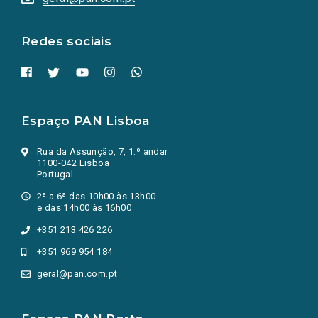
nova
aba.)
Redes sociais
Espaço PAN Lisboa
Rua da Assunção, 7, 1.º andar
1100-042 Lisboa
Portugal
2ª a 6ª das 10h00 às 13h00
e das 14h00 às 16h00
+351 213 426 226
+351 969 954 184
geral@pan.com.pt