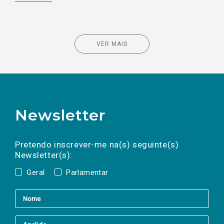
VER MAIS
Newsletter
Preencha os campos abaixo para subscrever
Nome
Apelido
E-
mail
a(s) newsletter(s).
Pretendo inscrever-me na(s) seguinte(s)
Newsletter(s):
Geral
Parlamentar