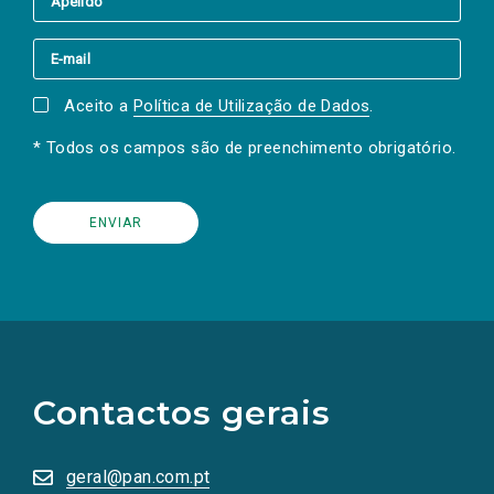
Aceito a
Política de Utilização de Dados
.
* Todos os campos são de preenchimento obrigatório.
(Os
links
para
as
Contactos gerais
redes
sociais
abrem
numa
geral@pan.com.pt
nova