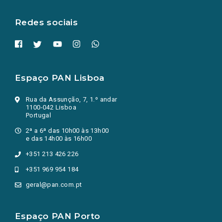
aba.)
Redes sociais
Espaço PAN Lisboa
Rua da Assunção, 7, 1.º andar
1100-042 Lisboa
Portugal
2ª a 6ª das 10h00 às 13h00
e das 14h00 às 16h00
+351 213 426 226
+351 969 954 184
geral@pan.com.pt
Espaço PAN Porto