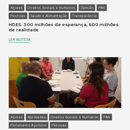
Açores
Direitos Sociais e Humanos
Opinião
PAN
Pessoas
Saúde e Alimentação
Transparência
HDES: 300 milhões de esperança, 600 milhões
de realidade
LER NOTÍCIA
Açores
Aprovadas
Direitos Sociais e Humanos
PAN
Parlamento Açoriano
Pessoas