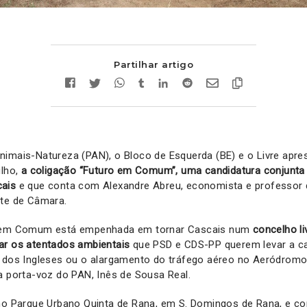
Partilhar artigo
nimais-Natureza (PAN), o Bloco de Esquerda (BE) e o Livre apr
ulho,
a coligação “Futuro em Comum”, uma candidatura conjunta
cais
e que conta com Alexandre Abreu, economista e professor
nte de Câmara.
o em Comum está empenhada em tornar Cascais num
concelho li
ar os atentados ambientais
que PSD e CDS-PP querem levar a 
a dos Ingleses ou o alargamento do tráfego aéreo no Aeródromo
a porta-voz do PAN, Inês de Sousa Real.
 no Parque Urbano Quinta de Rana, em S. Domingos de Rana, e c