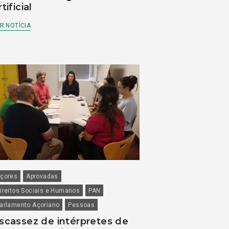
rtificial
R NOTÍCIA
çores
Aprovadas
ireitos Sociais e Humanos
PAN
arlamento Açoriano
Pessoas
scassez de intérpretes de