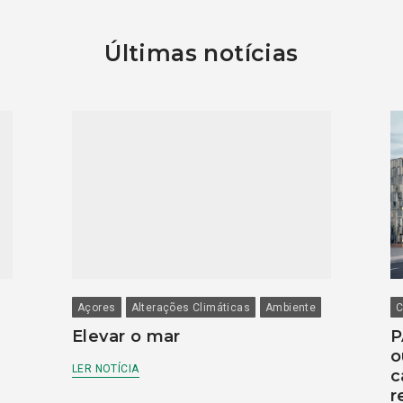
Últimas notícias
Açores
Alterações Climáticas
Ambiente
C
Elevar o mar
P
o
LER NOTÍCIA
c
r