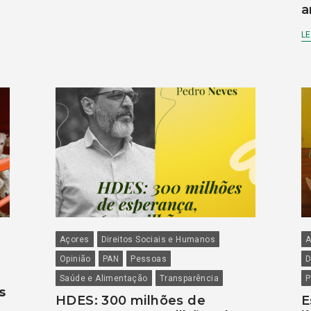
a
LE
Açores
Direitos Sociais e Humanos
A
Opinião
PAN
Pessoas
D
Saúde e Alimentação
Transparência
P
s
HDES: 300 milhões de
E