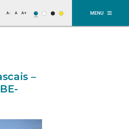
scais –
-BE-