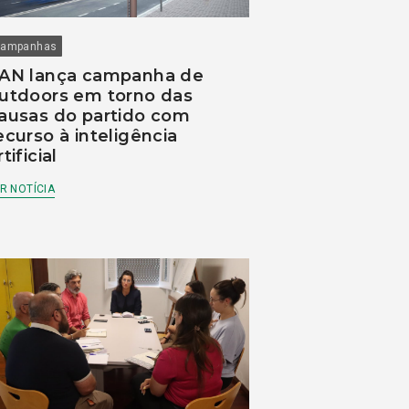
ampanhas
AN lança campanha de
utdoors em torno das
ausas do partido com
ecurso à inteligência
rtificial
R NOTÍCIA