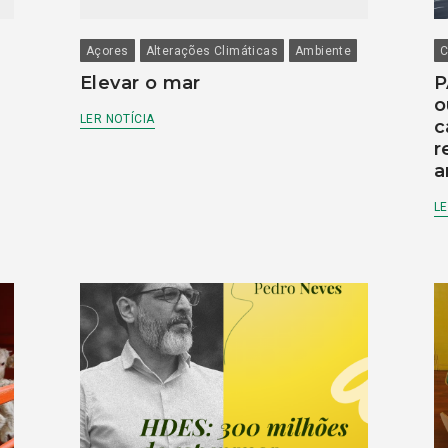
Açores
Alterações Climáticas
Ambiente
C
Elevar o mar
P
o
LER NOTÍCIA
c
r
a
LE