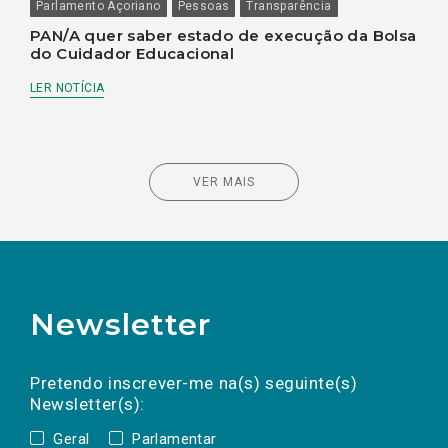
Parlamento Açoriano
Pessoas
Transparência
PAN/A quer saber estado de execução da Bolsa
do Cuidador Educacional
LER NOTÍCIA
VER MAIS
Newsletter
Preencha os campos abaixo para subscrever
Nome
Apelido
E-
mail
a(s) newsletter(s).
Pretendo inscrever-me na(s) seguinte(s)
Newsletter(s):
Geral
Parlamentar