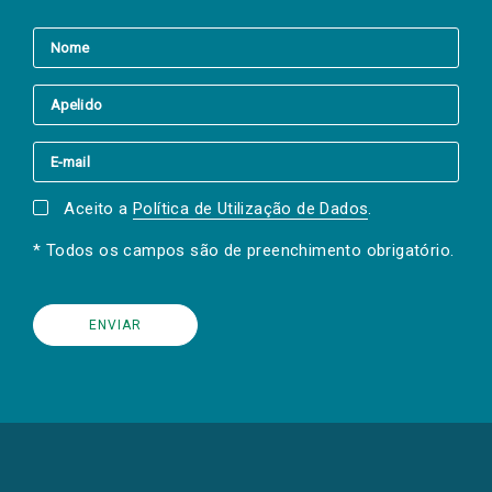
Aceito a
Política de Utilização de Dados
.
* Todos os campos são de preenchimento obrigatório.
(Os
links
para
as