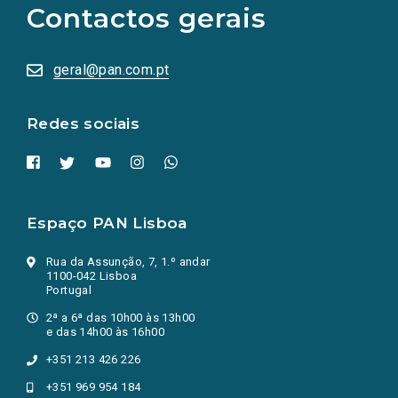
Contactos gerais
redes
sociais
abrem
numa
geral@pan.com.pt
nova
aba.)
Redes sociais
Espaço PAN Lisboa
Rua da Assunção, 7, 1.º andar
1100-042 Lisboa
Portugal
2ª a 6ª das 10h00 às 13h00
e das 14h00 às 16h00
+351 213 426 226
+351 969 954 184