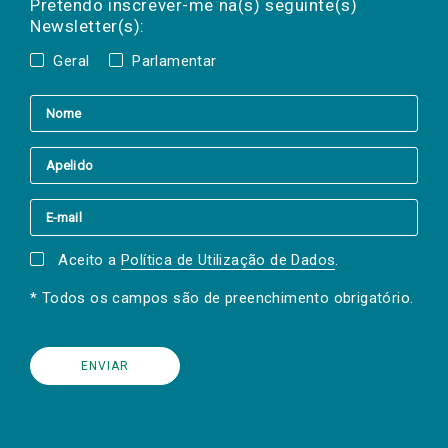
a(s) newsletter(s).
Pretendo inscrever-me na(s) seguinte(s)
Newsletter(s):
Geral
Parlamentar
Aceito a
Política de Utilização de Dados
.
* Todos os campos são de preenchimento obrigatório.