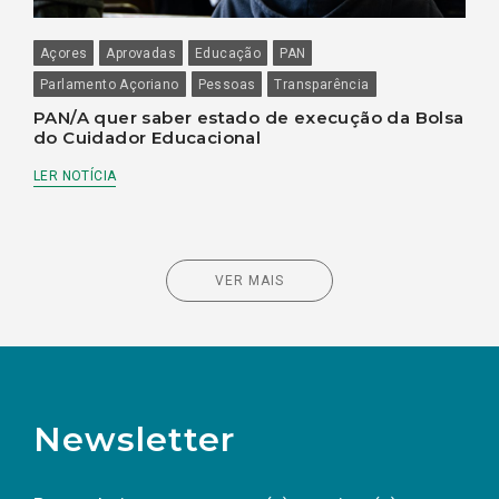
Açores
Aprovadas
Educação
PAN
Parlamento Açoriano
Pessoas
Transparência
PAN/A quer saber estado de execução da Bolsa
do Cuidador Educacional
LER NOTÍCIA
VER MAIS
Newsletter
Preencha os campos abaixo para subscrever
Nome
Apelido
E-
mail