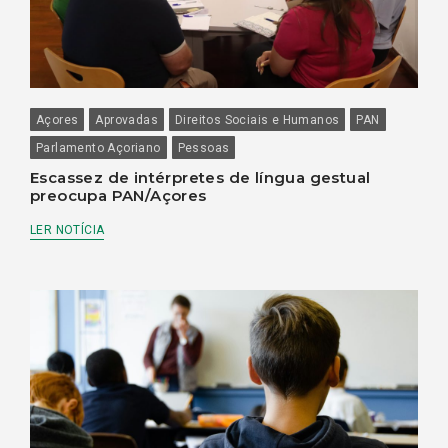
Açores
Aprovadas
Direitos Sociais e Humanos
PAN
Parlamento Açoriano
Pessoas
Escassez de intérpretes de língua gestual
preocupa PAN/Açores
LER NOTÍCIA