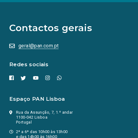
(Os
links
para
as
Contactos gerais
redes
sociais
abrem
numa
geral@pan.com.pt
nova
aba.)
Redes sociais
Espaço PAN Lisboa
Rua da Assunção, 7, 1.º andar
1100-042 Lisboa
Portugal
2ª a 6ª das 10h00 às 13h00
e das 14h00 às 16h00