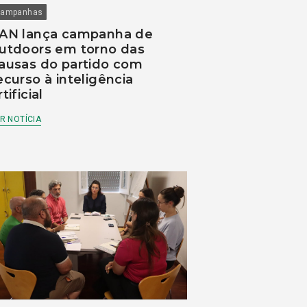
ampanhas
AN lança campanha de
utdoors em torno das
ausas do partido com
ecurso à inteligência
rtificial
R NOTÍCIA