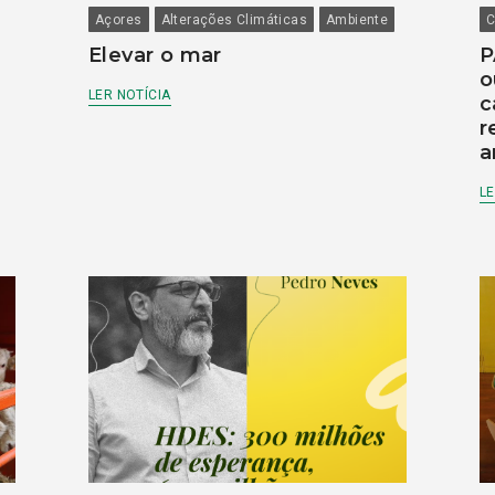
Açores
Alterações Climáticas
Ambiente
C
Elevar o mar
P
o
LER NOTÍCIA
c
r
a
LE