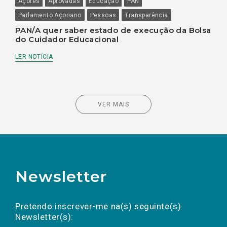
Açores
Aprovadas
Educação
PAN
Parlamento Açoriano
Pessoas
Transparência
PAN/A quer saber estado de execução da Bolsa
do Cuidador Educacional
LER NOTÍCIA
VER MAIS
Newsletter
Preencha os campos abaixo para subscrever
Nome
Apelido
E-
mail
a(s) newsletter(s).
Pretendo inscrever-me na(s) seguinte(s)
Newsletter(s):