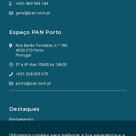
+351 969 954 184
geral@pan.com.pt
Espaço PAN Porto
Rua Barão Forrester, n.º 783
4050-273 Porto
Portugal
2ª a 6ª das 10h00 às 16h00
+351 228 329 273
porto@pan.com.pt
Destaques
Parlamento
Ação Política
Utilizamos cookies para melhorar a tua experiência e a