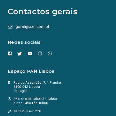
para
as
Contactos gerais
redes
sociais
abrem
numa
geral@pan.com.pt
nova
aba.)
Redes sociais
Espaço PAN Lisboa
Rua da Assunção, 7, 1.º andar
1100-042 Lisboa
Portugal
2ª a 6ª das 10h00 às 13h00
e das 14h00 às 16h00
+351 213 426 226