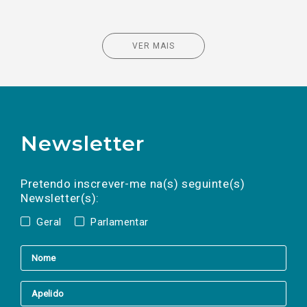
VER MAIS
Newsletter
Preencha os campos abaixo para subscrever
Nome
Apelido
E-
mail
a(s) newsletter(s).
Pretendo inscrever-me na(s) seguinte(s)
Newsletter(s):
Geral
Parlamentar