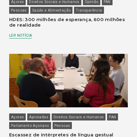
Açores
Direitos Sociais e Humanos
Opinião
PAN
Pessoas
Saúde e Alimentação
Transparência
HDES: 300 milhões de esperança, 600 milhões
de realidade
LER NOTÍCIA
Açores
Aprovadas
Direitos Sociais e Humanos
PAN
Parlamento Açoriano
Pessoas
Escassez de intérpretes de língua gestual