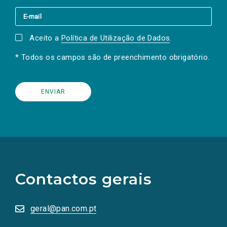
Aceito a
Política de Utilização de Dados
.
* Todos os campos são de preenchimento obrigatório.
(Os
links
para
as
Contactos gerais
redes
sociais
abrem
numa
geral@pan.com.pt
nova
aba.)