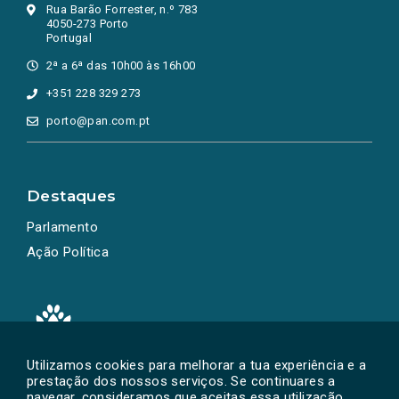
Rua Barão Forrester, n.º 783
4050-273 Porto
Portugal
2ª a 6ª das 10h00 às 16h00
+351 228 329 273
porto@pan.com.pt
Destaques
Parlamento
Ação Política
Utilizamos cookies para melhorar a tua experiência e a
prestação dos nossos serviços. Se continuares a
Powered by
SOLOS
© PAN 2026
navegar, consideramos que aceitas essa utilização.